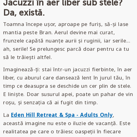
Jacuzzi în aer liber sub stele?
Da, există.
Toamna începe ușor, aproape pe furiș, să-și lase
mantia peste Bran. Aerul devine mai curat,
frunzele capătă nuanțe aurii și ruginii, iar serile...
ah, serile! Se prelungesc parcă doar pentru ca tu
să le trăiești altfel.
Imaginează-ți: stai într-un jacuzzi fierbinte, în aer
liber, cu aburul care dansează lent în jurul tău, în
timp ce deasupra se deschide un cer plin de stele.
E liniște. Doar susurul apei, poate un pahar de vin
roșu, și senzația că ai fugit din timp.
La
Eden Hill Retreat & Spa - Adults Only
,
această imagine nu este o iluzie de vacanță. Este
realitatea pe care o trăiesc oaspeții în fiecare