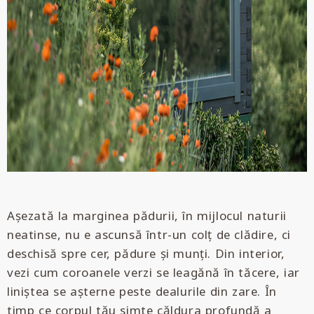
Așezată la marginea pădurii, în mijlocul naturii
neatinse, nu e ascunsă într-un colț de clădire, ci
deschisă spre cer, pădure și munți. Din interior,
vezi cum coroanele verzi se leagănă în tăcere, iar
liniștea se așterne peste dealurile din zare. În
timp ce corpul tău simte căldura profundă a