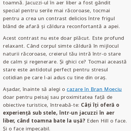
toamnă. Jacuzzi-ul în aer liber a fost gândit
special pentru serile mai răcoroase, tocmai
pentru a crea un contrast delicios între frigul
blând de afară și căldura reconfortantă a apei.
Acest contrast nu este doar plăcut. Este profund
relaxant. Când corpul simte căldură în mijlocul
naturii răcoroase, creierul tău intră într-o stare
de calm și regenerare. Și ghici ce? Tocmai această
stare este antidotul perfect pentru stresul
cotidian pe care l-ai adus cu tine din oraș.
Așadar, înainte să alegi o
cazare în Bran Moeciu
doar pentru peisaj sau proximitatea față de
obiective turistice, întreabă-te:
Câți îți oferă o
experiență sub stele, într-un jacuzzi în aer
liber, când toamna bate la ușă?
Eden Hill o face.
Și o face impecabil.