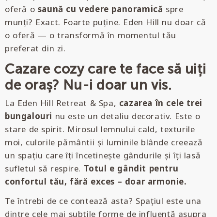
oferă o
saună cu vedere panoramică
spre
munți? Exact. Foarte puține. Eden Hill nu doar că
o oferă — o transformă în momentul tău
preferat din zi.
Cazare cozy care te face să uiți
de oraș? Nu-i doar un vis.
La Eden Hill Retreat & Spa,
cazarea în cele trei
bungalouri
nu este un detaliu decorativ. Este o
stare de spirit. Mirosul lemnului cald, texturile
moi, culorile pământii și luminile blânde creează
un spațiu care îți încetinește gândurile și îți lasă
sufletul să respire.
Totul e gândit pentru
confortul tău, fără exces – doar armonie.
Te întrebi de ce contează asta? Spațiul este una
dintre cele mai subtile forme de influență asupra