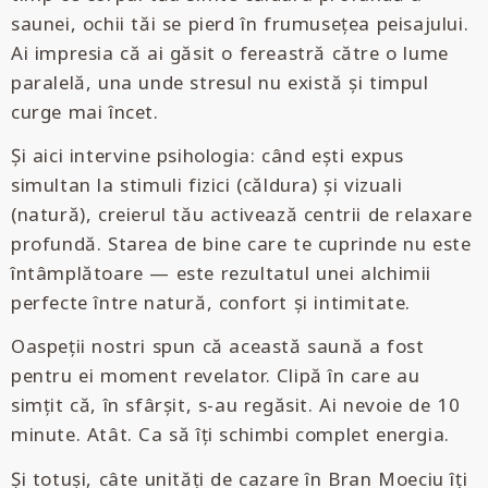
saunei, ochii tăi se pierd în frumusețea peisajului.
Ai impresia că ai găsit o fereastră către o lume
paralelă, una unde stresul nu există și timpul
curge mai încet.
Și aici intervine psihologia: când ești expus
simultan la stimuli fizici (căldura) și vizuali
(natură), creierul tău activează centrii de relaxare
profundă. Starea de bine care te cuprinde nu este
întâmplătoare — este rezultatul unei alchimii
perfecte între natură, confort și intimitate.
Oaspeții nostri spun că această saună a fost
pentru ei moment revelator. Clipă în care au
simțit că, în sfârșit, s-au regăsit. Ai nevoie de 10
minute. Atât. Ca să îți schimbi complet energia.
Și totuși, câte unități de cazare în Bran Moeciu îți