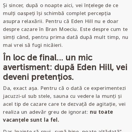
Și sincer, după o noapte aici, vei înțelege de ce
mulți oaspeți își schimbă complet percepția
asupra relaxării. Pentru că Eden Hill nu e doar
despre cazare în Bran Moeciu. Este despre cum te
simți când, pentru prima dată după mult timp, nu
mai vrei să fugi nicăieri.
În loc de final... un mic
avertisment: după Eden Hill, vei
deveni pretențios.
Da, exact așa. Pentru că o dată ce experimentezi
jacuzzi-ul sub stele, sauna cu vedere la munți și
acel tip de cazare care te dezvață de agitație, vei
realiza un adevăr greu de ignorat:
nu toate
vacanțele sunt la fel.
Dar, înainte să spui „sună bine, poate altădată”,