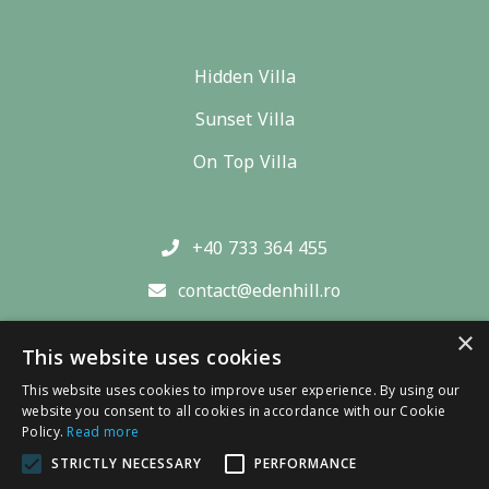
Hidden Villa
Sunset Villa
On Top Villa
+40 733 364 455
contact@edenhill.ro
Str. Balaban nr. 12, Simon, Bran
×
This website uses cookies
This website uses cookies to improve user experience. By using our
website you consent to all cookies in accordance with our Cookie
Policy.
Read more
Copyright © Eden Hill Retreat & Spa
STRICTLY NECESSARY
PERFORMANCE