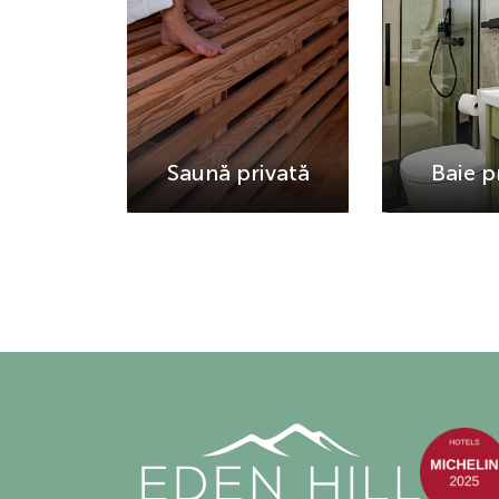
Saună privată
Baie p