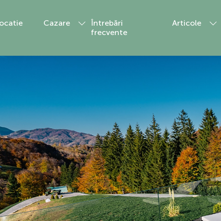
ocatie
Cazare
Întrebări
Articole
frecvente
Blog
On Top Villa
Presă
Sunset Villa
Hidden Villa