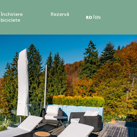
Închiriere
Rezervă
RO
EN
biciclete