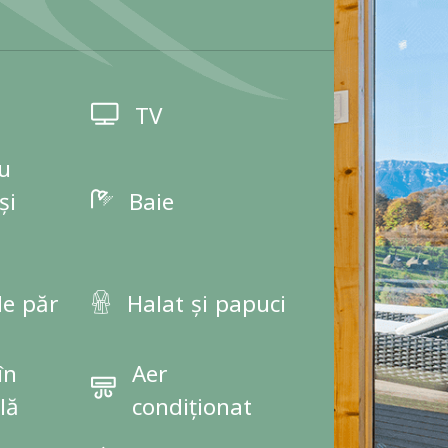
TV
cu
și
Baie
de păr
Halat și papuci
în
Aer
lă
condiționat