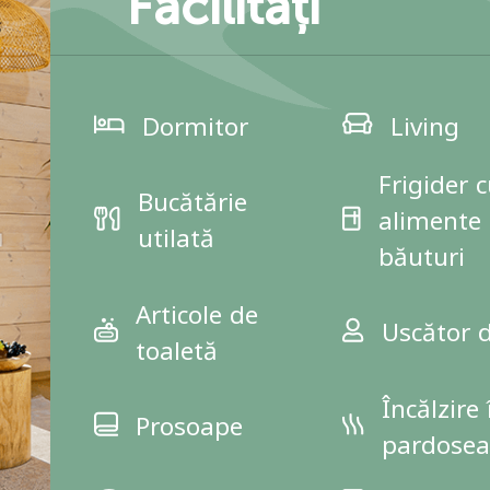
Facilități
Dormitor
Living
Frigider 
Bucătărie
alimente 
utilată
băuturi
Articole de
Uscător 
toaletă
Încălzire 
Prosoape
pardosea