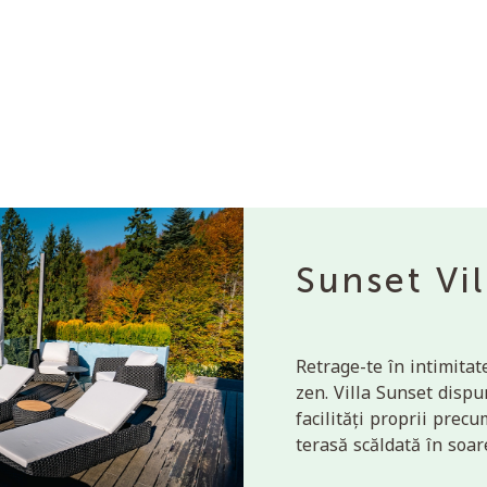
Sunset Vil
Retrage-te în intimitat
zen. Villa Sunset dispu
facilități proprii precu
terasă scăldată în soar