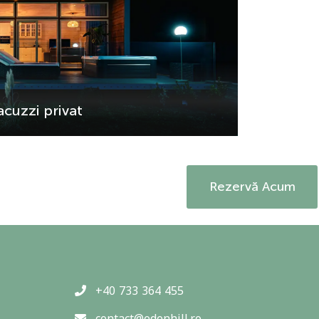
acuzzi privat
Rezervă Acum
+40 733 364 455
contact@edenhill.ro