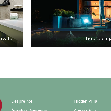
rivată
Terasă cu j
Despre noi
Hidden Villa
Întrebări frecvente
Sunset Villa