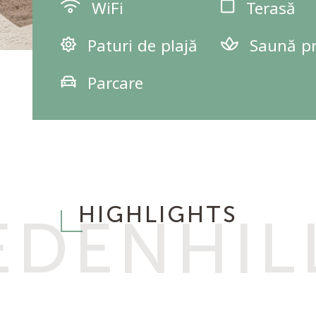
WiFi
Terasă
Paturi de plajă
Saună pr
Parcare
HIGHLIGHTS
EDENHIL