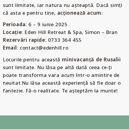
sunt limitate, iar natura nu așteaptă. Dacă simți
că asta e pentru tine,
acționează acum
:
Perioada
: 6 – 9 iunie 2025
Locație
: Eden Hill Retreat & Spa, Simon – Bran
Rezervări rapide
: 0733 364 455
Email
:
contact@edenhill.ro
Locurile pentru această
minivacanță de
Rusalii
sunt limitate. Nu lăsa pe altă dată ceea ce-ți
poate transforma vara acum într-o amintire de
neuitat.Nu lăsa această experiență să fie doar o
fantezie. Fă-o realitate. Te așteptăm la munte!