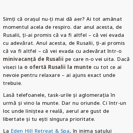
Simți că orașul nu-ți mai dă aer? Ai tot amânat
momentul acela de respiro. dar anul acesta, de
Rusalii, ți-ai promis că va fi altfel – că vei evada
cu adevărat. Anul acesta, de Rusalii, ți-ai promis
că va fi altfel – că vei evada cu adevărat într-o
minivacanță de Rusalii
pe care n-o vei uita. Dacă
visezi la
o ofertă Rusalii la munte
cu tot ce ai
nevoie pentru relaxare – ai ajuns exact unde
trebuie.
Lasă telefoanele, task-urile și aglomerația în
urmă și vino la munte. Dar nu oriunde. Ci într-un
loc unde liniștea e reală, aerul are gust de
libertate și tu ești singura prioritate.
La
Eden Hill Retreat & Spa
, în inima satului