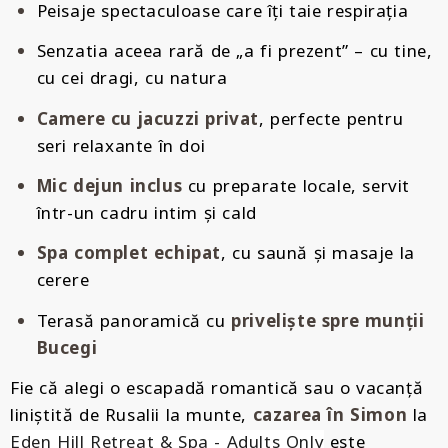
Peisaje spectaculoase care îți taie respirația
Senzatia aceea rară de „a fi prezent” – cu tine,
cu cei dragi, cu natura
Camere cu jacuzzi privat
, perfecte pentru
seri relaxante în doi
Mic dejun inclus
cu preparate locale, servit
într-un cadru intim și cald
Spa complet echipat
, cu saună și masaje la
cerere
Terasă panoramică cu
priveliște spre munții
Bucegi
Fie că alegi o escapadă romantică sau o vacanță
liniștită de Rusalii la munte,
cazarea în Simon
la
Eden Hill Retreat & Spa - Adults Only
este