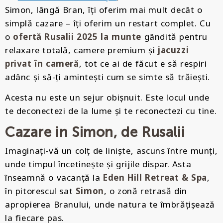
Simon, lângă Bran, îți oferim mai mult decât o
simplă cazare – îți oferim un restart complet. Cu
o
ofertă Rusalii 2025 la munte
gândită pentru
relaxare totală, camere premium și
jacuzzi
privat în cameră
, tot ce ai de făcut e să respiri
adânc și să-ți amintești cum se simte să trăiești.
Acesta nu este un sejur obișnuit. Este locul unde
te deconectezi de la lume și te reconectezi cu tine.
Cazare in Simon, de Rusalii
Imaginați-vă un colț de liniște, ascuns între munți,
unde timpul încetinește și grijile dispar. Asta
înseamnă o vacanță la
Eden Hill Retreat & Spa
,
în pitorescul sat
Simon
, o zonă retrasă din
apropierea Branului, unde natura te îmbrățișează
la fiecare pas.