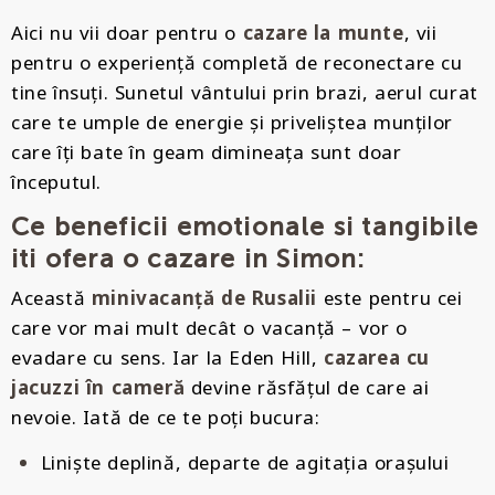
Aici nu vii doar pentru o
cazare la munte
, vii
pentru o experiență completă de reconectare cu
tine însuți. Sunetul vântului prin brazi, aerul curat
care te umple de energie și priveliștea munților
care îți bate în geam dimineața sunt doar
începutul.
Ce beneficii emotionale si tangibile
iti ofera o cazare in Simon:
Această
minivacanță de Rusalii
este pentru cei
care vor mai mult decât o vacanță – vor o
evadare cu sens. Iar la Eden Hill,
cazarea cu
jacuzzi în cameră
devine răsfățul de care ai
nevoie. Iată de ce te poți bucura:
Liniște deplină, departe de agitația orașului