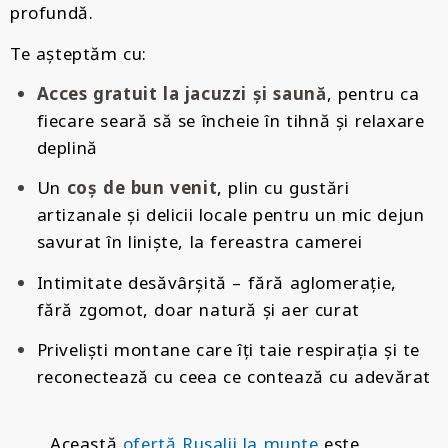
profundă.
Te așteptăm cu:
Acces gratuit la jacuzzi și saună
, pentru ca
fiecare seară să se încheie în tihnă și relaxare
deplină
Un
coș de bun venit
, plin cu gustări
artizanale și delicii locale pentru un mic dejun
savurat în liniște, la fereastra camerei
Intimitate desăvârșită – fără aglomerație,
fără zgomot, doar natură și aer curat
Priveliști montane care îți taie respirația și te
reconectează cu ceea ce contează cu adevărat
Această
ofertă Rusalii la munte
este