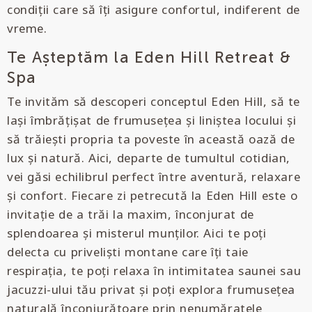
condiții care să îți asigure confortul, indiferent de
vreme.
Te Așteptăm la Eden Hill Retreat &
Spa
Te invităm să descoperi conceptul Eden Hill, să te
lași îmbrățișat de frumusețea și liniștea locului și
să trăiești propria ta poveste în această oază de
lux și natură. Aici, departe de tumultul cotidian,
vei găsi echilibrul perfect între aventură, relaxare
și confort. Fiecare zi petrecută la Eden Hill este o
invitație de a trăi la maxim, înconjurat de
splendoarea și misterul munților. Aici te poți
delecta cu priveliști montane care îți taie
respirația, te poți relaxa în intimitatea saunei sau
jacuzzi-ului tău privat și poți explora frumusețea
naturală înconjurătoare prin nenumăratele