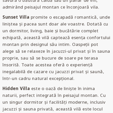
savura o băutură caldă sau un pahar de vin,
admirând peisajul montan ce înconjoară vila.
Sunset Villa
promite o escapadă romantică, unde
liniștea și pacea sunt doar ale voastre. Dotată cu
un dormitor, living, baie și bucătărie complet
echipată, această vilă captează esența confortului
montan prin designul său intim. Oaspeții pot
alege să se relaxeze în jacuzzi-ul privat și în sauna
proprie, sau să se bucure de soare pe terasa
însorită. Toate acestea oferă o experiență
inegalabilă de cazare cu jacuzzi privat și saună,
într-un cadru natural excepțional.
Hidden Villa
este o oază de liniște în inima
naturii, perfect integrată în peisajul montan. Cu
un singur dormitor și facilități moderne, inclusiv
jacuzzi și sauna privată, această vilă este locul