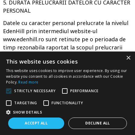
5. DURATA PRELUCRARII DATELOR CU CARACTER
PERSONAL
Datele cu caracter personal prelucrate la nivelul
EdenHill prin intermediul website-ul
www.edenhill.ro sunt retinute pe o perioada de
timp rezonabila raportat la scopul prelucrarii
datelor, in acord cu prevederile legale in materia
×
This website uses cookies
arhivarii de date. Operatorul respecta termenele
de arhivare a datelor, impuse de lege. De regula,
This website uses cookies to improve user experience. By using our
website you consent to all cookies in accordance with our Cookie
atunci cand legea nu prevede altfel, durata
Policy.
Read more
maxima de pastrare a datelor cu caracter
STRICTLY NECESSARY
PERFORMANCE
personal este de 3 ani de la data finalizarii
TARGETING
FUNCTIONALITY
obligatiilor contractuale dintre Operatorul Eden
Hill si persoana de la care au fost colectate.
SHOW DETAILS
ACCEPT ALL
DECLINE ALL
In privinta datelor obtinute in contextul
convorbirilor telefonice inbound si outbound