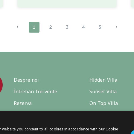
1
2
3
4
5
Despre noi
Hidden Villa
Întrebări frecvente
Sunset Villa
Rezervă
On Top Villa
r website you consent to all cookies in accordance with our Cookie