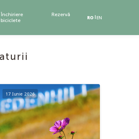
Închiriere
Rezervă
RO
EN
biciclete
aturii
17 Iunie 2026