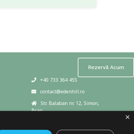
Rezervă Acum
+40 733 364 455
contact@edenhill.ro
Str. Balaban nr. 12, Simon,
Bran
×