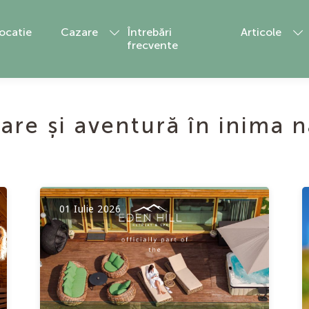
ocatie
Cazare
Întrebări
Articole
frecvente
Blog
On Top Villa
Presă
Sunset Villa
are și aventură în inima n
Hidden Villa
01 Iulie 2026