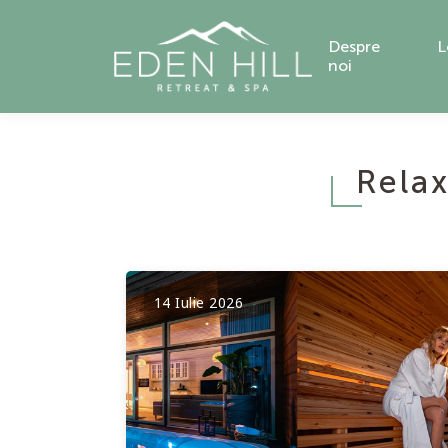
Despre
L
noi
Relax
14 Iulie 2026