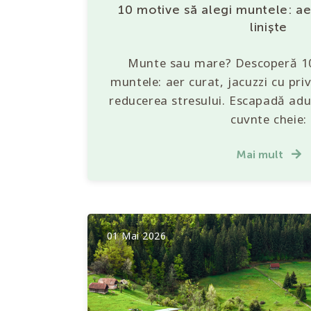
10 motive să alegi muntele: aer
liniște
Munte sau mare? Descoperă 10
muntele: aer curat, jacuzzi cu priv
reducerea stresului. Escapadă adul
cuvnte cheie:
Mai mult
01 Mai 2026