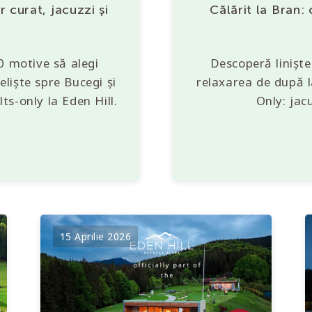
 curat, jacuzzi și
Călărit la Bran:
 motive să alegi
Descoperă liniște
eliște spre Bucegi și
relaxarea de după l
ts-only la Eden Hill.
Only: jacu
15 Aprilie 2026